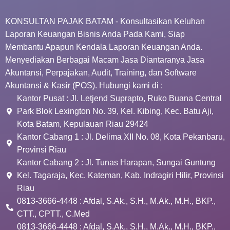
KONSULTAN PAJAK BATAM - Konsultasikan Keluhan
Laporan Keuangan Bisnis Anda Pada Kami, Siap
Membantu Apapun Kendala Laporan Keuangan Anda.
Menyediakan Berbagai Macam Jasa Diantaranya Jasa
Akuntansi, Perpajakan, Audit, Training, dan Software
Akuntansi & Kasir (POS). Hubungi kami di :
Kantor Pusat : Jl. Letjend Suprapto, Ruko Buana Central
Park Blok Lexington No. 39, Kel. Kibing, Kec. Batu Aji,
Kota Batam, Kepulauan Riau 29424
Kantor Cabang 1 : Jl. Delima XII No. 08, Kota Pekanbaru,
Provinsi Riau
Kantor Cabang 2 : Jl. Tunas Harapan, Sungai Guntung
Kel. Tagaraja, Kec. Kateman, Kab. Indragiri Hilir, Provinsi
Riau
0813-3666-4448 : Afdal, S.Ak., S.H., M.Ak., M.H., BKP.,
CTT., CPTT., C.Med
0813-3666-4448 : Afdal, S.Ak., S.H., M.Ak., M.H., BKP.,