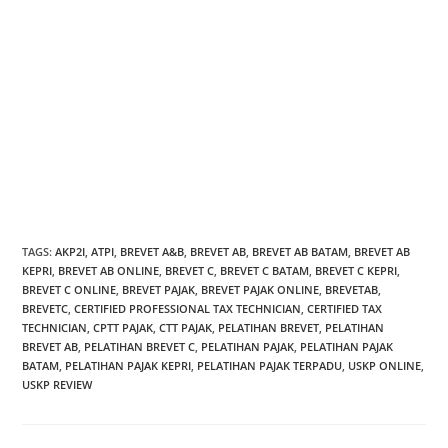
Brevet Pajak, Brevet AB, Brevet C, Brevet A&B, BrevetAB, BrevetC,
Pelatihan Brevet, Pelatihan Pajak, Pelatihan Pajak Terpadu, Brevet
AB Batam, Brevet C Batam, Brevet AB Kepri, Brevet C Kepri,
Pelatihan Pajak Kepri, Pelatihan Pajak Batam, Pelatihan Brevet AB,
Pelatihan Brevet C, Certified Professional Tax Technician (CPTT),
Certified Tax Technician (CTT), CTT Pajak, CPTT Pajak, (CTT) Certified
Tax Technician, (CPTT) Certified Professional Tax Technician, Brevet
Pajak Online, Brevet AB Online, Brevet C Online, USKP Online, USKP
Review Online, AKP2I, ATPI
TAGS
:
AKP2I
,
ATPI
,
BREVET A&B
,
BREVET AB
,
BREVET AB BATAM
,
BREVET AB
KEPRI
,
BREVET AB ONLINE
,
BREVET C
,
BREVET C BATAM
,
BREVET C KEPRI
,
BREVET C ONLINE
,
BREVET PAJAK
,
BREVET PAJAK ONLINE
,
BREVETAB
,
BREVETC
,
CERTIFIED PROFESSIONAL TAX TECHNICIAN
,
CERTIFIED TAX
TECHNICIAN
,
CPTT PAJAK
,
CTT PAJAK
,
PELATIHAN BREVET
,
PELATIHAN
BREVET AB
,
PELATIHAN BREVET C
,
PELATIHAN PAJAK
,
PELATIHAN PAJAK
BATAM
,
PELATIHAN PAJAK KEPRI
,
PELATIHAN PAJAK TERPADU
,
USKP ONLINE
,
USKP REVIEW