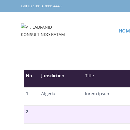
Call Us : 0813-3666-4448
HOM
No
Jurisdiction
Title
1.
Algeria
lorem ipsum
2