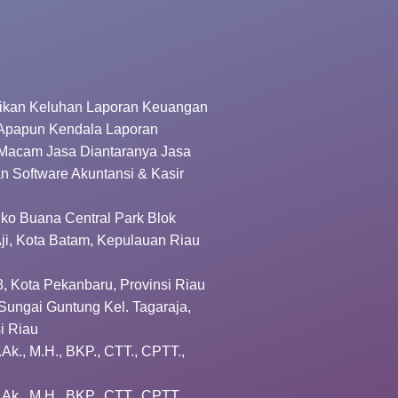
kan Keluhan Laporan Keuangan
 Apapun Kendala Laporan
Macam Jasa Diantaranya Jasa
an Software Akuntansi & Kasir
Ruko Buana Central Park Blok
 Aji, Kota Batam, Kepulauan Riau
8, Kota Pekanbaru, Provinsi Riau
Sungai Guntung Kel. Tagaraja,
si Riau
.Ak., M.H., BKP., CTT., CPTT.,
.Ak., M.H., BKP., CTT., CPTT.,