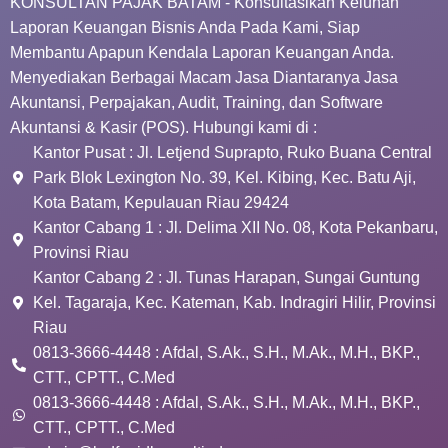
KONSULTAN PAJAK BATAM - Konsultasikan Keluhan
Laporan Keuangan Bisnis Anda Pada Kami, Siap
Membantu Apapun Kendala Laporan Keuangan Anda.
Menyediakan Berbagai Macam Jasa Diantaranya Jasa
Akuntansi, Perpajakan, Audit, Training, dan Software
Akuntansi & Kasir (POS). Hubungi kami di :
Kantor Pusat : Jl. Letjend Suprapto, Ruko Buana Central
Park Blok Lexington No. 39, Kel. Kibing, Kec. Batu Aji,
Kota Batam, Kepulauan Riau 29424
Kantor Cabang 1 : Jl. Delima XII No. 08, Kota Pekanbaru,
Provinsi Riau
Kantor Cabang 2 : Jl. Tunas Harapan, Sungai Guntung
Kel. Tagaraja, Kec. Kateman, Kab. Indragiri Hilir, Provinsi
Riau
0813-3666-4448 : Afdal, S.Ak., S.H., M.Ak., M.H., BKP.,
CTT., CPTT., C.Med
0813-3666-4448 : Afdal, S.Ak., S.H., M.Ak., M.H., BKP.,
CTT., CPTT., C.Med