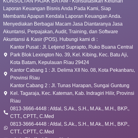
KONSULTAN PAJAK BATAM - Konsultasikan Keluhan
Laporan Keuangan Bisnis Anda Pada Kami, Siap
Membantu Apapun Kendala Laporan Keuangan Anda.
Menyediakan Berbagai Macam Jasa Diantaranya Jasa
Akuntansi, Perpajakan, Audit, Training, dan Software
Akuntansi & Kasir (POS). Hubungi kami di :
Kantor Pusat : Jl. Letjend Suprapto, Ruko Buana Central
Park Blok Lexington No. 39, Kel. Kibing, Kec. Batu Aji,
Kota Batam, Kepulauan Riau 29424
Kantor Cabang 1 : Jl. Delima XII No. 08, Kota Pekanbaru,
Provinsi Riau
Kantor Cabang 2 : Jl. Tunas Harapan, Sungai Guntung
Kel. Tagaraja, Kec. Kateman, Kab. Indragiri Hilir, Provinsi
Riau
0813-3666-4448 : Afdal, S.Ak., S.H., M.Ak., M.H., BKP.,
CTT., CPTT., C.Med
0813-3666-4448 : Afdal, S.Ak., S.H., M.Ak., M.H., BKP.,
CTT., CPTT., C.Med