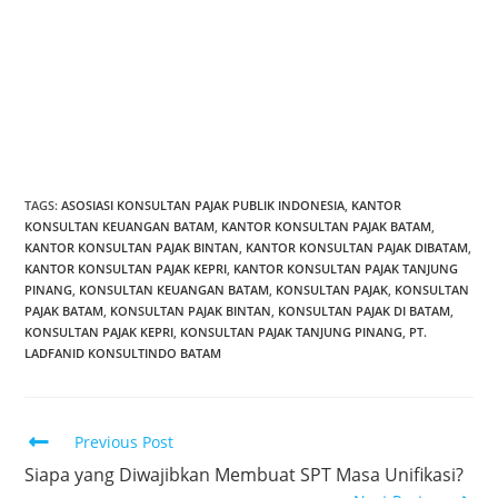
KONSULTAN KEUANGAN BATAM
SOFTWARE AKUNTANSI BATAM
SOFTWARE ACCOUNTING BATAM
SOFTWARE KASIR BATAM
SOFTWARE POS BATAM
PT. LADFANID KONSULTINDO BATAM
JASA PEMBUKUAN BATAM
JASA PERPAJAKAN BATAM
JASA AKUNTANSI BATAM
TAGS
:
ASOSIASI KONSULTAN PAJAK PUBLIK INDONESIA
,
KANTOR
KONSULTAN KEUANGAN BATAM
,
KANTOR KONSULTAN PAJAK BATAM
,
KANTOR KONSULTAN PAJAK BINTAN
,
KANTOR KONSULTAN PAJAK DIBATAM
,
KANTOR KONSULTAN PAJAK KEPRI
,
KANTOR KONSULTAN PAJAK TANJUNG
PINANG
,
KONSULTAN KEUANGAN BATAM
,
KONSULTAN PAJAK
,
KONSULTAN
PAJAK BATAM
,
KONSULTAN PAJAK BINTAN
,
KONSULTAN PAJAK DI BATAM
,
KONSULTAN PAJAK KEPRI
,
KONSULTAN PAJAK TANJUNG PINANG
,
PT.
LADFANID KONSULTINDO BATAM
Previous Post
Siapa yang Diwajibkan Membuat SPT Masa Unifikasi?