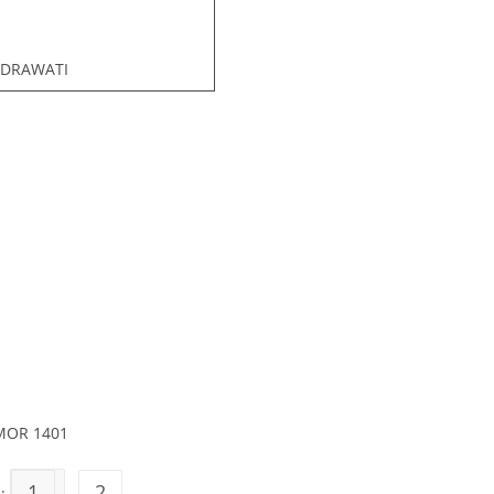
NDRAWATI
MOR 1401
1
2
s: