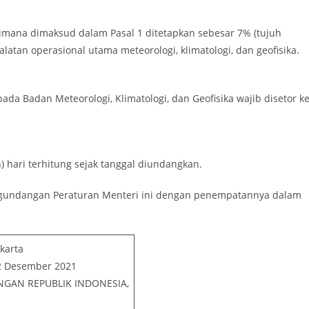
aimana dimaksud dalam Pasal 1 ditetapkan sebesar 7% (tujuh
latan operasional utama meteorologi, klimatologi, dan geofisika.
da Badan Meteorologi, Klimatologi, dan Geofisika wajib disetor k
) hari terhitung sejak tanggal diundangkan.
ngundangan Peraturan Menteri ini dengan penempatannya dalam
akarta
2 Desember 2021
GAN REPUBLIK INDONESIA,