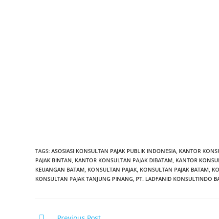
KANTOR KONSULTAN PAJAK KEPRI
KANTOR KONSULTAN PAJAK KEPRI
KANTOR KONSULTAN PAJAK TANJUNG PINANG
KANTOR KONSULTAN PAJAK BINTAN
KONSULTAN PAJAK TANJUNG PINANG
KONSULTAN PAJAK BINTAN
KANTOR JASA AKUNTANSI BATAM
KANTOR AKUNTAN PUBLIK BATAM
KONSULTAN KEUANGAN BATAM
SOFTWARE AKUNTANSI BATAM
SOFTWARE ACCOUNTING BATAM
SOFTWARE KASIR BATAM
SOFTWARE POS BATAM
PT. LADFANID KONSULTINDO BATAM
JASA PEMBUKUAN BATAM
JASA PERPAJAKAN BATAM
JASA AKUNTANSI BATAM
TAGS
:
ASOSIASI KONSULTAN PAJAK PUBLIK INDONESIA
,
KANTOR KONS
PAJAK BINTAN
,
KANTOR KONSULTAN PAJAK DIBATAM
,
KANTOR KONSUL
KEUANGAN BATAM
,
KONSULTAN PAJAK
,
KONSULTAN PAJAK BATAM
,
KO
KONSULTAN PAJAK TANJUNG PINANG
,
PT. LADFANID KONSULTINDO B
Previous Post