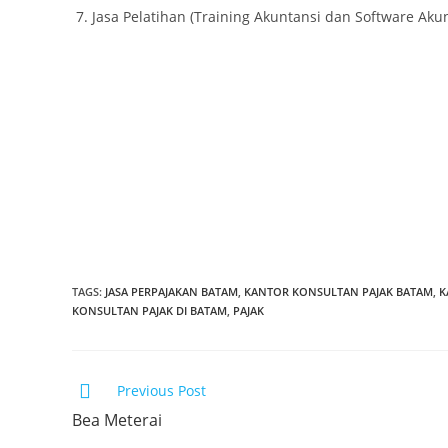
Jasa Pelatihan (Training Akuntansi dan Software Akun
KANTOR JASA AKUNTANSI BATAM
KANTOR KONSULTAN PAJAK BATAM
KONSULTAN PAJAK BATAM
KANTOR AKUNTAN PUBLIK BATAM
KONSULTAN KEUANGAN BATAM
SOFTWARE AKUNTANSI BATAM
SOFTWARE ACCOUNTING BATAM
SOFTWARE KASIR BATAM
SOFTWARE POS BATAM
PT. LADFANID KONSULTINDO BATAM
JASA PEMBUKUAN BATAM
JASA PERPAJAKAN BATAM
JASA AKUNTANSI BATAM
TAGS
:
JASA PERPAJAKAN BATAM
,
KANTOR KONSULTAN PAJAK BATAM
,
K
KONSULTAN PAJAK DI BATAM
,
PAJAK
Previous Post
Bea Meterai