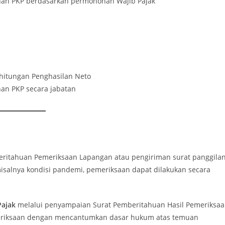
n PKP berdasarkan permohonan Wajib Pajak
itungan Penghasilan Neto
n PKP secara jabatan
ritahuan Pemeriksaan Lapangan atau pengiriman surat panggila
isalnya kondisi pandemi, pemeriksaan dapat dilakukan secara
Pajak
melalui penyampaian Surat Pemberitahuan Hasil Pemeriksa
emeriksaan dengan mencantumkan dasar hukum atas temuan