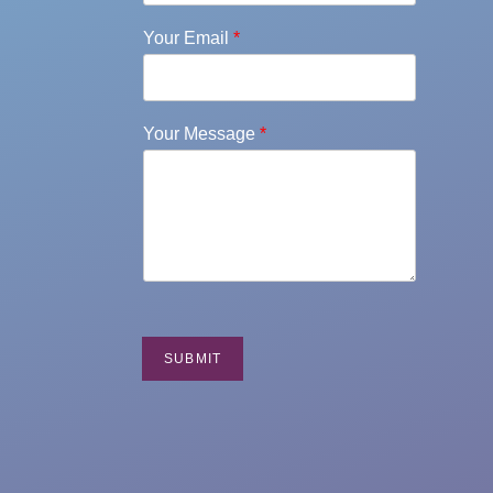
Your Email
*
Your Message
*
SUBMIT