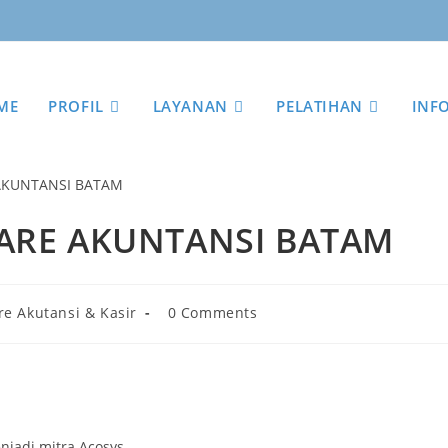
ME
PROFIL
LAYANAN
PELATIHAN
INF
RE AKUNTANSI BATAM
re Akutansi & Kasir
0 Comments
jadi mitra Acosys.