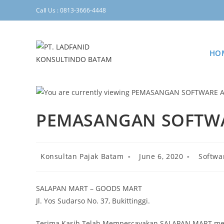
Call Us : 0813-3666-4448
HO
PEMASANGAN SOFTWA
Konsultan Pajak Batam
June 6, 2020
Softwa
SALAPAN MART – GOODS MART
Jl. Yos Sudarso No. 37, Bukittinggi.
Terima Kasih Telah Mempercayakan SALAPAN MART men