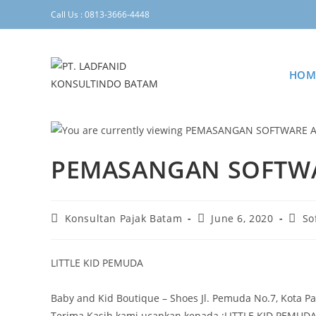
Call Us : 0813-3666-4448
HOM
PEMASANGAN SOFTWA
Konsultan Pajak Batam
June 6, 2020
So
LITTLE KID PEMUDA
Baby and Kid Boutique – Shoes Jl. Pemuda No.7, Kota P
Terima Kasih kami ucapkan kepada :LITTLE KID PEMUD