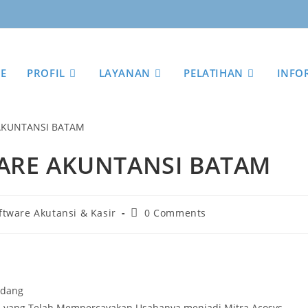
E
PROFIL
LAYANAN
PELATIHAN
INFO
RE AKUNTANSI BATAM
ftware Akutansi & Kasir
0 Comments
adang
A yang Telah Mempercayakan Usahanya menjadi Mitra Acosys