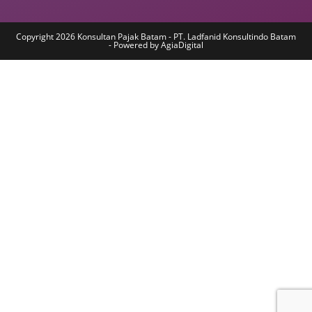
Copyright 2026 Konsultan Pajak Batam - PT. Ladfanid Konsultindo Batam
- Powered by AgiaDigital