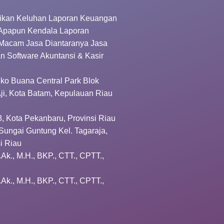
kan Keluhan Laporan Keuangan
 Apapun Kendala Laporan
Macam Jasa Diantaranya Jasa
an Software Akuntansi & Kasir
Ruko Buana Central Park Blok
 Aji, Kota Batam, Kepulauan Riau
8, Kota Pekanbaru, Provinsi Riau
Sungai Guntung Kel. Tagaraja,
si Riau
.Ak., M.H., BKP., CTT., CPTT.,
.Ak., M.H., BKP., CTT., CPTT.,