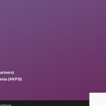
artners)
esia (AKP2I)
iaDigital