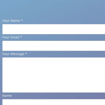
Your Name
*
Your Email
*
Your Message
*
Name