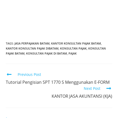
SOFTWARE AKUNTANSI BATAM
SOFTWARE ACCOUNTING BATAM
SOFTWARE KASIR BATAM
SOFTWARE POS BATAM
PT. LADFANID KONSULTINDO BATAM
JASA PEMBUKUAN BATAM
JASA PERPAJAKAN BATAM
JASA AKUNTANSI BATAM
TAGS
:
JASA PERPAJAKAN BATAM
,
KANTOR KONSULTAN PAJAK BATAM
,
KANTOR KONSULTAN PAJAK DIBATAM
,
KONSULTAN PAJAK
,
KONSULTAN
PAJAK BATAM
,
KONSULTAN PAJAK DI BATAM
,
PAJAK
Previous Post
Tutorial Pengisian SPT 1770 S Menggunakan E-FORM
Next Post
KANTOR JASA AKUNTANSI (KJA)