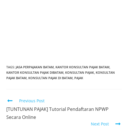
KANTOR KONSULTAN PAJAK BATAM
KONSULTAN PAJAK BATAM
KANTOR AKUNTAN PUBLIK BATAM
KONSULTAN KEUANGAN BATAM
SOFTWARE AKUNTANSI BATAM
SOFTWARE ACCOUNTING BATAM
SOFTWARE KASIR BATAM
SOFTWARE POS BATAM
PT. LADFANID KONSULTINDO BATAM
JASA PEMBUKUAN BATAM
JASA PERPAJAKAN BATAM
JASA AKUNTANSI BATAM
TAGS
:
JASA PERPAJAKAN BATAM
,
KANTOR KONSULTAN PAJAK BATAM
,
KANTOR KONSULTAN PAJAK DIBATAM
,
KONSULTAN PAJAK
,
KONSULTAN
PAJAK BATAM
,
KONSULTAN PAJAK DI BATAM
,
PAJAK
Previous Post
[TUNTUNAN PAJAK] Tutorial Pendaftaran NPWP
Secara Online
Next Post