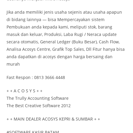
Jika anda memiliki jenis usaha sejenis atau usaha apapun
di bidang lainnya — bisa Mempercayakan sistem
Pembukuan anda kepada kami, meliputi stok, barang
masuk dan keluar, Produksi, Laba Rugi / Neraca update
secara otomatis, General Ledger (Buku Besar), Cash Flow,
Analisa Acosys Centre, Grafik Top Sales, Dll Fitur hanya bisa
anda dapatkan di acosys dengan harga bersaing dan
murah
Fast Respon : 0813 3666 4448
+ + A C O S Y S + +
The Trully Accounting Software
The Best Creative Software 2012
+ + MAIN DEALER ACOSYS KEPRI & SUMBAR + +
#SOFTWARE KASIR BATAM