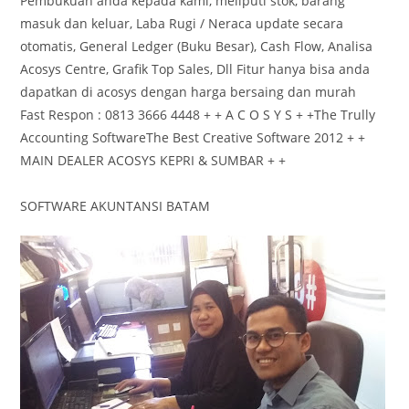
Pembukuan anda kepada kami, meliputi stok, barang
masuk dan keluar, Laba Rugi / Neraca update secara
otomatis, General Ledger (Buku Besar), Cash Flow, Analisa
Acosys Centre, Grafik Top Sales, Dll Fitur hanya bisa anda
dapatkan di acosys dengan harga bersaing dan murah
Fast Respon : 0813 3666 4448 + + A C O S Y S + +The Trully
Accounting SoftwareThe Best Creative Software 2012 + +
MAIN DEALER ACOSYS KEPRI & SUMBAR + +
SOFTWARE AKUNTANSI BATAM