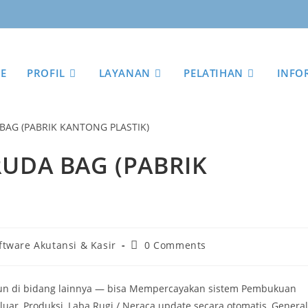
E
PROFIL
LAYANAN
PELATIHAN
INFO
RUDA BAG (PABRIK
ftware Akutansi & Kasir
0 Comments
apun di bidang lainnya — bisa Mempercayakan sistem Pembukuan
uar, Produksi, Laba Rugi / Neraca update secara otomatis, General